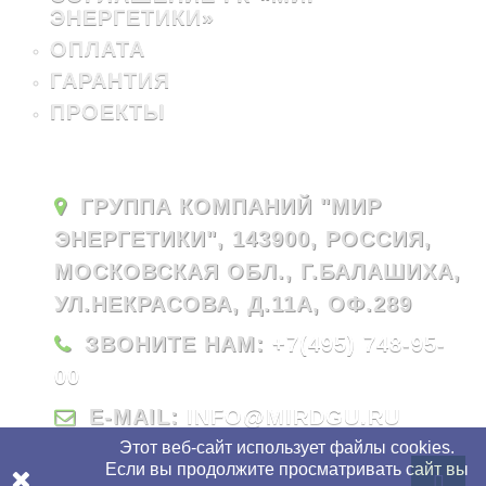
ЭНЕРГЕТИКИ»
ОПЛАТА
ГАРАНТИЯ
ПРОЕКТЫ
ГРУППА КОМПАНИЙ "МИР
ЭНЕРГЕТИКИ", 143900, РОССИЯ,
МОСКОВСКАЯ ОБЛ., Г.БАЛАШИХА,
УЛ.НЕКРАСОВА, Д.11А, ОФ.289
ЗВОНИТЕ НАМ:
+7(495) 748-95-
00
E-MAIL:
INFO@MIRDGU.RU
Этот веб-сайт использует файлы cookies.
Если вы продолжите просматривать сайт вы