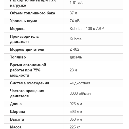
Расход топлива при 75%
1.61 л/ч
нагрузке
Объем топливного бака
37 л
Уровень шума
74 дБ
Модель
Kubota J 106 с АВР
Производитель
Kubota
двигателя
Модель двигателя
Z 482
Топливо
дизель
Время автономной
работы при 75%
23 ч
мощности
Система охлаждения
жидкостная
Частота вращения
3000 об/мин
двигателя
Длина
923 мм
Ширина
593 мм
Высота
860 мм
Масса
225 кг