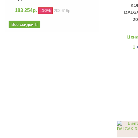
КО
183 254р.
-10%
203 616р.
DALGA
20
Все скидки
Цена