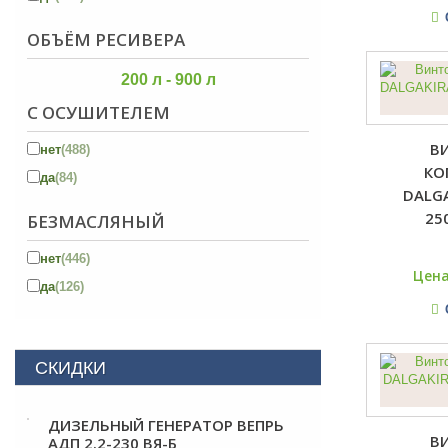
ОБЪЁМ РЕСИВЕРА
200 л - 900 л
С ОСУШИТЕЛЕМ
В
нет
(488)
КО
да
(84)
DALGA
25
БЕЗМАСЛЯНЫЙ
нет
(446)
Цена
да
(126)
СКИДКИ
ДИЗЕЛЬНЫЙ ГЕНЕРАТОР ВЕПРЬ
В
АДП 2.2-230 ВЯ-Б