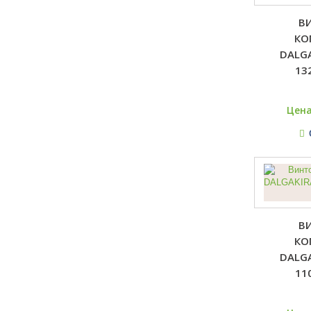
В
КО
DALGA
13
Цена
В
КО
DALGA
11