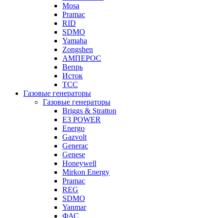
Mosa
Pramac
RID
SDMO
Yamaha
Zongshen
АМПЕРОС
Вепрь
Исток
ТСС
Газовые генераторы
Газовые генераторы
Briggs & Stratton
E3 POWER
Energo
Gazvolt
Generac
Genese
Honeywell
Mirkon Energy
Pramac
REG
SDMO
Yanmar
ФАС