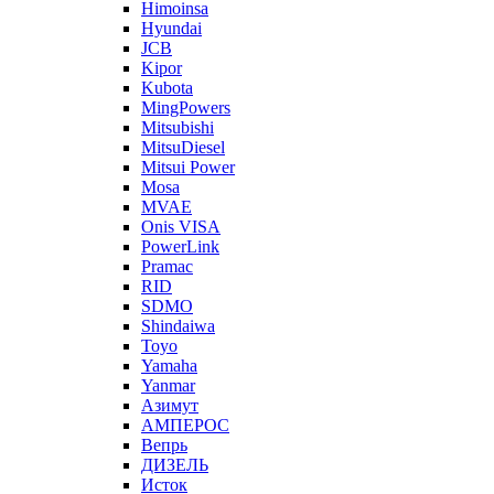
Himoinsa
Hyundai
JCB
Kipor
Kubota
MingPowers
Mitsubishi
MitsuDiesel
Mitsui Power
Mosa
MVAE
Onis VISA
PowerLink
Pramac
RID
SDMO
Shindaiwa
Toyo
Yamaha
Yanmar
Азимут
АМПЕРОС
Вепрь
ДИЗЕЛЬ
Исток