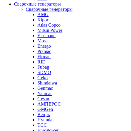
Сварочные генераторы
Сварочные генераторы
AMG
Kipor
Atlas Copco
Mitsui Power
Eisemann
Mosa
Energo
Pramac
Firman
RID
Fubag
SDMO
Geko
Shindaiwa
Genmac
Yanmar
Gesan
АМПЕРОС
GMGen
Вепрь
Hyundai
ТСС
EuroPower