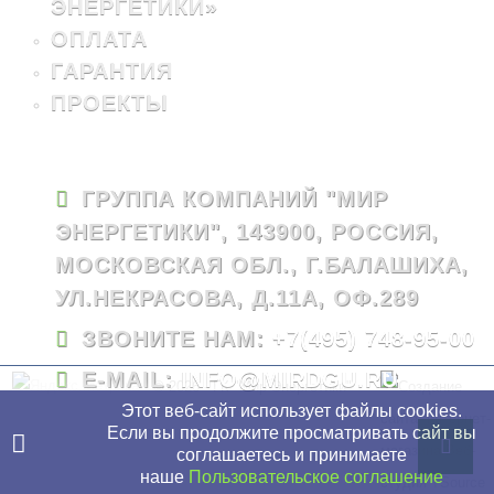
ЭНЕРГЕТИКИ»
ОПЛАТА
ГАРАНТИЯ
ПРОЕКТЫ
ГРУППА КОМПАНИЙ "МИР
ЭНЕРГЕТИКИ", 143900, РОССИЯ,
МОСКОВСКАЯ ОБЛ., Г.БАЛАШИХА,
УЛ.НЕКРАСОВА, Д.11А, ОФ.289
ЗВОНИТЕ НАМ:
+7(495) 748-95-00
E-MAIL:
INFO@MIRDGU.RU
© 2026 - ГК "Мир Энергетики"
Этот веб-сайт использует файлы cookies.
Если вы продолжите просматривать сайт вы
соглашаетесь и принимаете
наше
Пользовательское соглашение