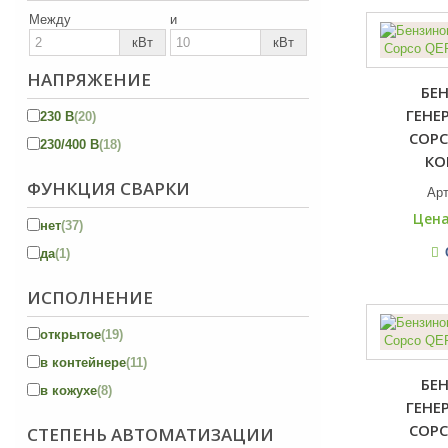
Между
и
кВт
кВт
НАПРЯЖЕНИЕ
БЕ
ГЕНЕ
230 В
(20)
COPC
230/400 В
(18)
КО
ФУНКЦИЯ СВАРКИ
Ар
Цена
нет
(37)
да
(1)
ИСПОЛНЕНИЕ
открытое
(19)
в контейнере
(11)
БЕ
в кожухе
(8)
ГЕНЕ
COPC
СТЕПЕНЬ АВТОМАТИЗАЦИИ