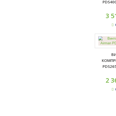
PDS40
3 5
В
КОМПР
PDS26
2 3