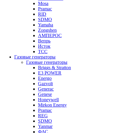
Mosa
Pramac
RID
SDMO
Yamaha
Zongshen
АМПЕРОС
Вепрь
Исток
ТСС
Газовые генераторы
Газовые генераторы
Briggs & Stratton
E3 POWER
Energo
Gazvolt
Generac
Genese
Honeywell
Mirkon Energy
Pramac
REG
SDMO
Yanmar
ФАС