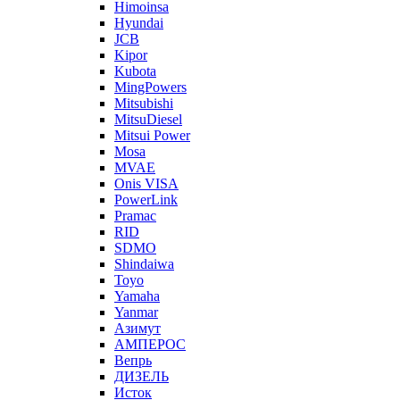
Himoinsa
Hyundai
JCB
Kipor
Kubota
MingPowers
Mitsubishi
MitsuDiesel
Mitsui Power
Mosa
MVAE
Onis VISA
PowerLink
Pramac
RID
SDMO
Shindaiwa
Toyo
Yamaha
Yanmar
Азимут
АМПЕРОС
Вепрь
ДИЗЕЛЬ
Исток