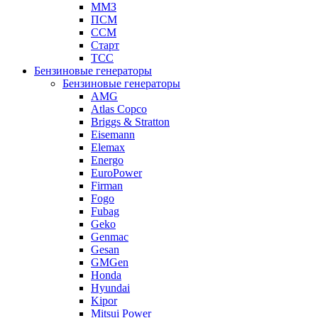
ММЗ
ПСМ
ССМ
Старт
ТСС
Бензиновые генераторы
Бензиновые генераторы
AMG
Atlas Copco
Briggs & Stratton
Eisemann
Elemax
Energo
EuroPower
Firman
Fogo
Fubag
Geko
Genmac
Gesan
GMGen
Honda
Hyundai
Kipor
Mitsui Power