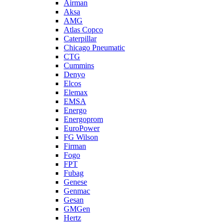
Airman
Aksa
AMG
Atlas Copco
Caterpillar
Chicago Pneumatic
CTG
Cummins
Denyo
Elcos
Elemax
EMSA
Energo
Energoprom
EuroPower
FG Wilson
Firman
Fogo
FPT
Fubag
Genese
Genmac
Gesan
GMGen
Hertz