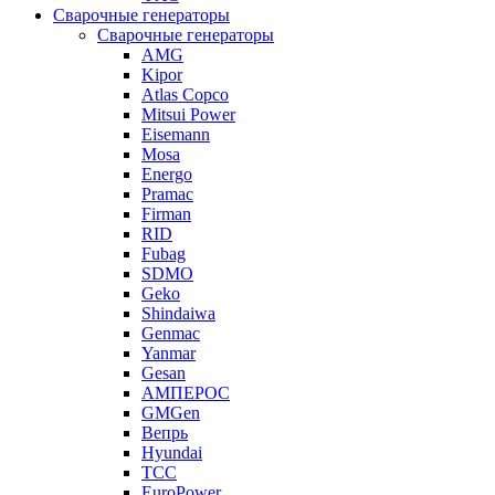
Сварочные генераторы
Сварочные генераторы
AMG
Kipor
Atlas Copco
Mitsui Power
Eisemann
Mosa
Energo
Pramac
Firman
RID
Fubag
SDMO
Geko
Shindaiwa
Genmac
Yanmar
Gesan
АМПЕРОС
GMGen
Вепрь
Hyundai
ТСС
EuroPower