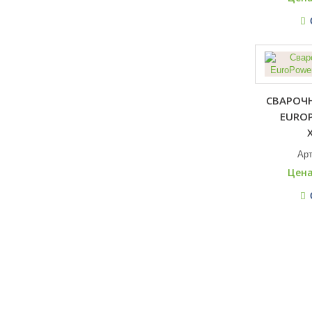
СВАРОЧ
EUROP
Ар
Цена