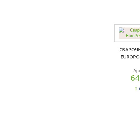
СВАРОЧ
EUROPOW
Ар
64