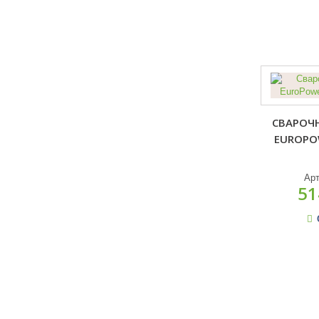
СВАРОЧ
EUROPOW
Ар
51