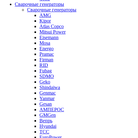
Сварочные генераторы
Сварочные генераторы
AMG
Kipor
Atlas Copco
Mitsui Power
Eisemann
Mosa
Energo
Pramac
Firman
RID
Fubag
SDMO
Geko
Shindaiwa
Genmac
Yanmar
Gesan
АМПЕРОС
GMGen
Вепрь
Hyundai
ТСС
EuroPower