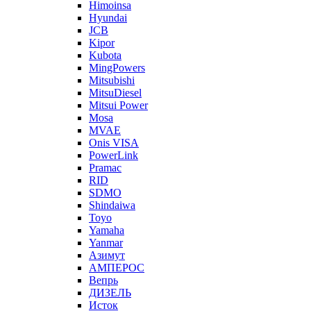
Himoinsa
Hyundai
JCB
Kipor
Kubota
MingPowers
Mitsubishi
MitsuDiesel
Mitsui Power
Mosa
MVAE
Onis VISA
PowerLink
Pramac
RID
SDMO
Shindaiwa
Toyo
Yamaha
Yanmar
Азимут
АМПЕРОС
Вепрь
ДИЗЕЛЬ
Исток