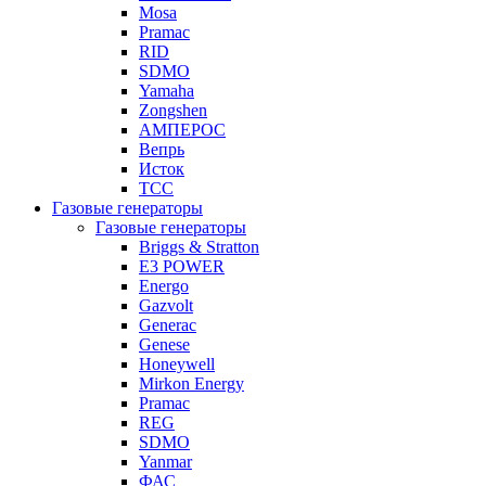
Mosa
Pramac
RID
SDMO
Yamaha
Zongshen
АМПЕРОС
Вепрь
Исток
ТСС
Газовые генераторы
Газовые генераторы
Briggs & Stratton
E3 POWER
Energo
Gazvolt
Generac
Genese
Honeywell
Mirkon Energy
Pramac
REG
SDMO
Yanmar
ФАС