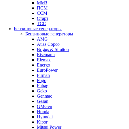
ММЗ
ПСМ
ССМ
Старт
ТСС
Бензиновые генераторы
Бензиновые генераторы
AMG
Atlas Copco
Briggs & Stratton
Eisemann
Elemax
Energo
EuroPower
Firman
Fogo
Fubag
Geko
Genmac
Gesan
GMGen
Honda
Hyundai
Kipor
Mitsui Power