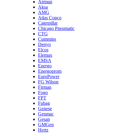
Airman
Aksa
AMG
Atlas Copco
Caterpillar
Chicago Pneumatic
CTG
Cummins
Denyo
Elcos
Elemax
EMSA
Energo
Energoprom
EuroPower
FG Wilson
Firman
Fogo
FPT
Fubag
Genese
Genmac
Gesan
GMGen
Hertz