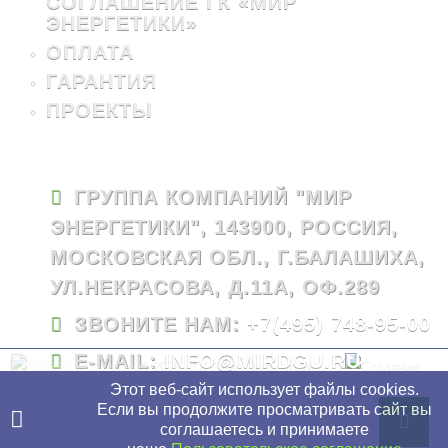
СОГЛАШЕНИЕ ГК «МИР
ЭНЕРГЕТИКИ»
ОПЛАТА
ГАРАНТИЯ
ПРОЕКТЫ
ГРУППА КОМПАНИЙ "МИР
ЭНЕРГЕТИКИ", 143900, РОССИЯ,
МОСКОВСКАЯ ОБЛ., Г.БАЛАШИХА,
УЛ.НЕКРАСОВА, Д.11А, ОФ.289
ЗВОНИТЕ НАМ:
+7(495) 748-95-00
E-MAIL:
INFO@MIRDGU.RU
© 2026 - ГК "Мир Энергетики"
Этот веб-сайт использует файлы cookies.
Если вы продолжите просматривать сайт вы
соглашаетесь и принимаете