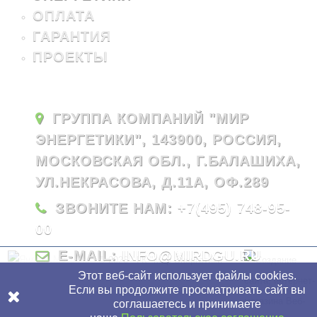
ОПЛАТА
ГАРАНТИЯ
ПРОЕКТЫ
ГРУППА КОМПАНИЙ "МИР
ЭНЕРГЕТИКИ", 143900, РОССИЯ,
МОСКОВСКАЯ ОБЛ., Г.БАЛАШИХА,
УЛ.НЕКРАСОВА, Д.11А, ОФ.289
ЗВОНИТЕ НАМ:
+7(495) 748-95-
00
E-MAIL:
INFO@MIRDGU.RU
© 2026 - ГК "Мир Энергетики"
Этот веб-сайт использует файлы cookies.
Если вы продолжите просматривать сайт вы
соглашаетесь и принимаете