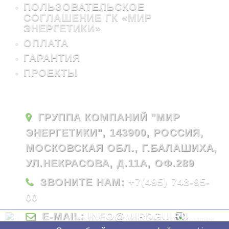
ПОЛЬЗОВАТЕЛЬСКОЕ
СОГЛАШЕНИЕ ГК «МИР
ЭНЕРГЕТИКИ»
ОПЛАТА
ГАРАНТИЯ
ПРОЕКТЫ
ГРУППА КОМПАНИЙ "МИР
ЭНЕРГЕТИКИ", 143900, РОССИЯ,
МОСКОВСКАЯ ОБЛ., Г.БАЛАШИХА,
УЛ.НЕКРАСОВА, Д.11А, ОФ.289
ЗВОНИТЕ НАМ:
+7(495) 748-95-
00
E-MAIL:
INFO@MIRDGU.RU
© 2026 - ГК "Мир Энергетики"