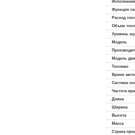
Исполнени
Функция св
Расход топ
Объем топл
Уровень ш
Модель
Производит
Модель дви
Топливо
Время авто
Система ох
Частота вр
Длина
Ширина
Высота
Масса
Страна про