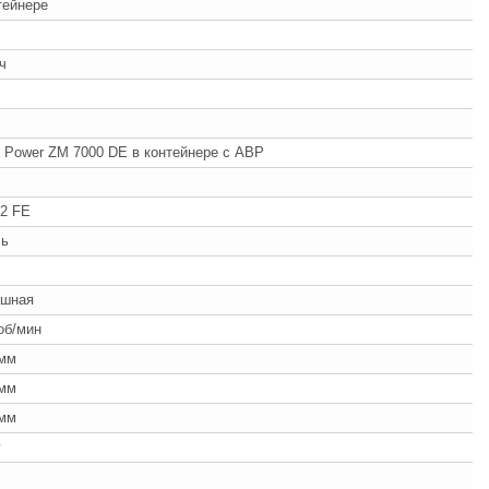
тейнере
/ч
i Power ZM 7000 DE в контейнере с АВР
2 FE
ль
ушная
об/мин
 мм
 мм
 мм
г