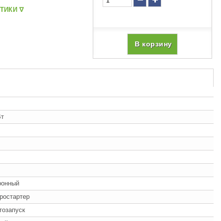
ТИКИ ᐁ
В корзину
Вт
ронный
ростартер
втозапуск