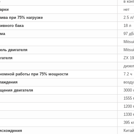
е
в кон
арки
нет
лива при 75% нагрузке
2.5 л
ивного бака
18 л
ума
97 дБ
Mitsu
ель двигателя
Mitsui
гателя
ZX 19
дизе
номной работы при 75% мощности
7.2 ч
лаждения
возд
ащения двигателя
3000 
1555
1200
1330
395 к
исхождения
Китай