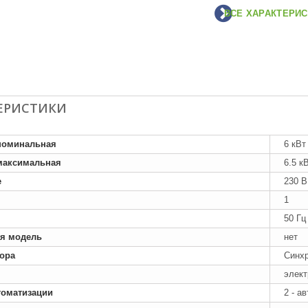
ВСЕ ХАРАКТЕРИС
ЕРИСТИКИ
номинальная
6 кВт
максимальная
6.5 к
е
230 В
1
50 Гц
я модель
нет
тора
Синх
элект
томатизации
2 - а