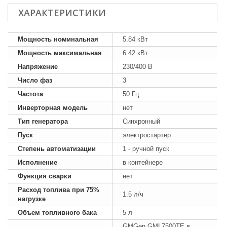
ХАРАКТЕРИСТИКИ
Мощность номинальная
5.84 кВт
Мощность максимальная
6.42 кВт
Напряжение
230/400 В
Число фаз
3
Частота
50 Гц
Инверторная модель
нет
Тип генератора
Синхронный
Пуск
электростартер
Степень автоматизации
1 - ручной пуск
Исполнение
в контейнере
Функция сварки
нет
Расход топлива при 75%
1.5 л/ч
нагрузке
Объем топливного бака
5 л
GMGen GML7500TE в