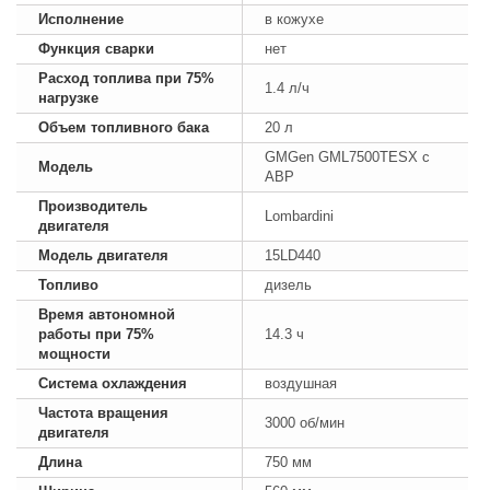
Исполнение
в кожухе
Функция сварки
нет
Расход топлива при 75%
1.4 л/ч
нагрузке
Объем топливного бака
20 л
GMGen GML7500TESX с
Модель
АВР
Производитель
Lombardini
двигателя
Модель двигателя
15LD440
Топливо
дизель
Время автономной
работы при 75%
14.3 ч
мощности
Система охлаждения
воздушная
Частота вращения
3000 об/мин
двигателя
Длина
750 мм