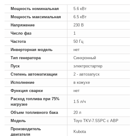
Мощность номинальная
5.6 кВт
Мощность максимальная
6.5 кВт
Напряжение
230 В
Число фаз
1
Частота
50 Гц
Инверторная модель
нет
Тип генератора
Синхронный
Пуск
электростартер
Степень автоматизации
2 - автозапуск
Исполнение
в кожухе
Функция сварки
нет
Расход топлива при 75%
1.5 л/ч
нагрузке
Объем топливного бака
20 л
Модель
Toyo TKV-7.5SPC с АВР
Производитель
Kubota
двигателя