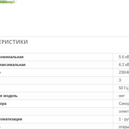
ЕРИСТИКИ
номинальная
5.6 к
максимальная
6.2 к
е
230/4
3
50 Гц
я модель
нет
тора
Синх
элект
томатизации
1 - р
е
откры