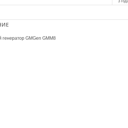
3 год
НИЕ
й генератор GMGen GMM8