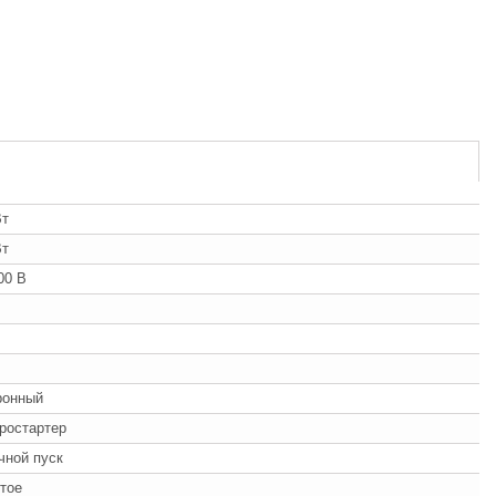
Вт
Вт
00 В
ронный
ростартер
учной пуск
тое