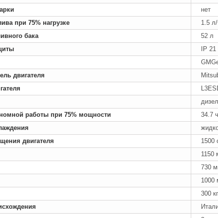
арки
нет
лива при 75% нагрузке
1.5 л
ивного бака
52 л
щиты
IP 21
GMG
ель двигателя
Mitsu
гателя
L3ES
дизе
номной работы при 75% мощности
34.7 
лаждения
жидк
ащения двигателя
1500 
1150 
730 
1000
300 к
исхождения
Итал