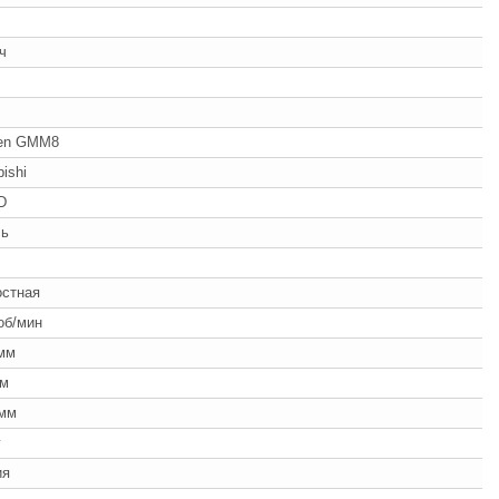
/ч
en GMM8
bishi
D
ль
ч
остная
об/мин
мм
мм
 мм
г
ия