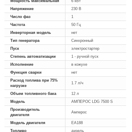
Мощность максимальная
6 кВт
Напряжение
230 В
Число фаз
1
Частота
50 Гц
Инверторная модель
нет
Тип генератора
Синхронный
Пуск
электростартер
Степень автоматизации
1 - ручной пуск
Исполнение
в кожухе
Функция сварки
нет
Расход топлива при 75%
1.7 л/ч
нагрузке
Объем топливного бака
12 л
Модель
АМПЕРОС LDG 7500 S
Производитель
Амперос
двигателя
Модель двигателя
EA188
Топливо
дизель