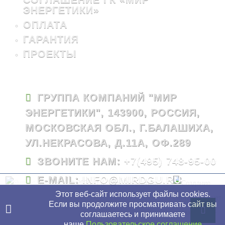
ЭНЕРГЕТИКИ»
ОПЛАТА
ГАРАНТИЯ
ПРОЕКТЫ
ГРУППА КОМПАНИЙ "МИР
ЭНЕРГЕТИКИ", 143900, РОССИЯ,
МОСКОВСКАЯ ОБЛ., Г.БАЛАШИХА,
УЛ.НЕКРАСОВА, Д.11А, ОФ.289
ЗВОНИТЕ НАМ:
+7(495) 748-95-00
E-MAIL:
INFO@MIRDGU.RU
© 2026 - ГК "Мир Энергетики"
Этот веб-сайт использует файлы cookies.
Если вы продолжите просматривать сайт вы
соглашаетесь и принимаете
наше
Пользовательское соглашение