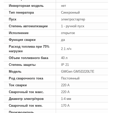
Инверторная модель
нет
Тип генератора
Синхронный
Пуск
электростартер
Степень автоматизации
1 - ручной пуск
Исполнение
открытое
Функция сварки
да
Расход топлива при 75%
2.1 л/ч
нагрузке
Объем топливного бака
40 л
Степень защиты
IP 21
Модель
GMGen GMSD220LTE
Род сварочного тока
Постоянный
Ток сварки
220 А
Сварочный ток макс.
220 А
Диаметр электр/пров
1-4 мм
Сварочный ток мин.
170 А
Производитель