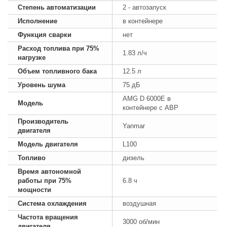
Степень автоматизации
2 - автозапуск
Исполнение
в контейнере
Функция сварки
нет
Расход топлива при 75%
1.83 л/ч
нагрузке
Объем топливного бака
12.5 л
Уровень шума
75 дБ
AMG D 6000E в
Модель
контейнере с АВР
Производитель
Yanmar
двигателя
Модель двигателя
L100
Топливо
дизель
Время автономной
работы при 75%
6.8 ч
мощности
Система охлаждения
воздушная
Частота вращения
3000 об/мин
двигателя