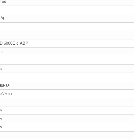
тое
л/ч
л
D 6000E с АВР
ar
ль
ушная
об/мин
мм
мм
мм