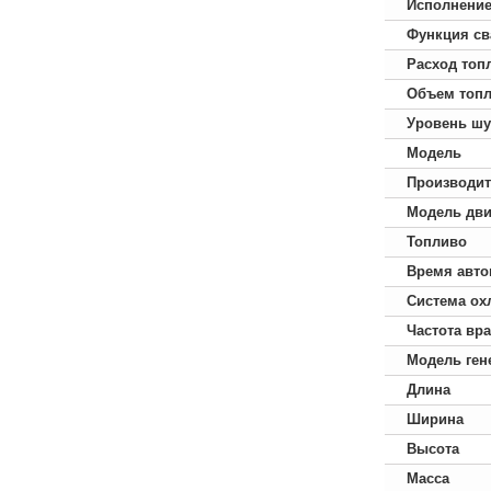
Исполнени
Функция св
Расход топ
Объем топл
Уровень ш
Модель
Производит
Модель дви
Топливо
Время авто
Система ох
Частота вр
Модель ген
Длина
Ширина
Высота
Масса