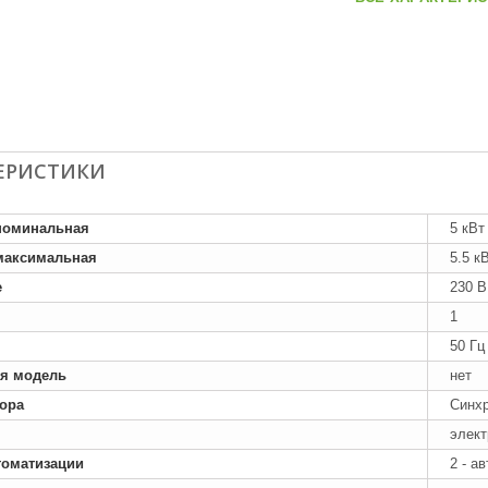
ЕРИСТИКИ
номинальная
5 кВт
максимальная
5.5 к
е
230 В
1
50 Гц
я модель
нет
тора
Синх
элект
томатизации
2 - а