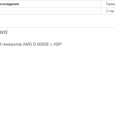
исхождения
Герм
1 год
НИЕ
й генератор AMG D 6000E с АВР