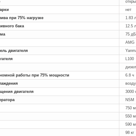
е
откры
арки
нет
лива при 75% нагрузке
1.83 
ивного бака
12.5 
ума
75 дБ
AMG 
ель двигателя
Yanm
гателя
L100
дизе
номной работы при 75% мощности
6.8 ч
лаждения
возд
ащения двигателя
3000 
ератора
NSM
750 
550 
590 
98 кг