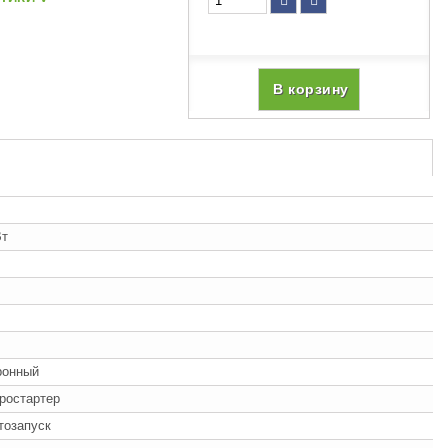
В корзину
Вт
ронный
ростартер
втозапуск