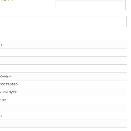
Вт
ронный
ростартер
учной пуск
тое
/ч