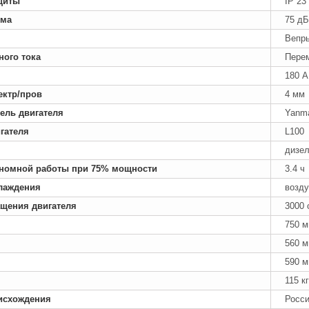
щиты
IP 23
ума
75 дБ
Вепрь
ного тока
Пере
180 А
ектр/пров
4 мм
ель двигателя
Yanm
гателя
L100
дизе
номной работы при 75% мощности
3.4 ч
лаждения
возд
ащения двигателя
3000 
750 
560 
590 
115 кг
исхождения
Росс