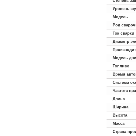
Степень за
Уровень ш
Модель
Род свароч
Ток сварки
Диаметр эл
Производит
Модель дви
Топливо
Время авто
Система ох
Частота вр
Длина
Ширина
Высота
Масса
Страна про