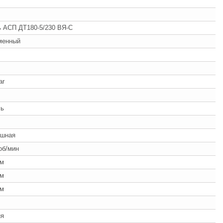
 АСП ДТ180-5/230 ВЯ-С
менный
ar
ль
ушная
об/мин
мм
мм
мм
ия