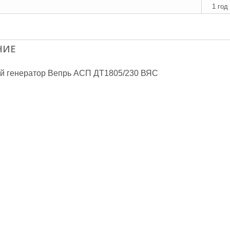
1 год
НИЕ
й генератор Вепрь АСП ДТ1805/230 ВЯС