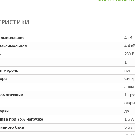
ЕРИСТИКИ
номинальная
4 кВт
максимальная
4.4 к
е
230 В
1
я модель
нет
тора
Синх
элект
томатизации
1 - р
е
откры
арки
да
лива при 75% нагрузке
1.6 л
ивного бака
5.5 л