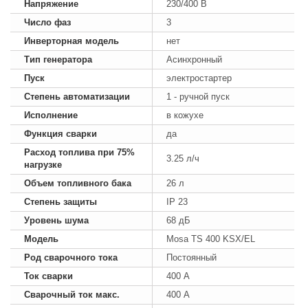
Напряжение
230/400 В
Число фаз
3
Инверторная модель
нет
Тип генератора
Асинхронный
Пуск
электростартер
Степень автоматизации
1 - ручной пуск
Исполнение
в кожухе
Функция сварки
да
Расход топлива при 75%
3.25 л/ч
нагрузке
Объем топливного бака
26 л
Степень защиты
IP 23
Уровень шума
68 дБ
Модель
Mosa TS 400 KSX/EL
Род сварочного тока
Постоянный
Ток сварки
400 А
Сварочный ток макс.
400 А