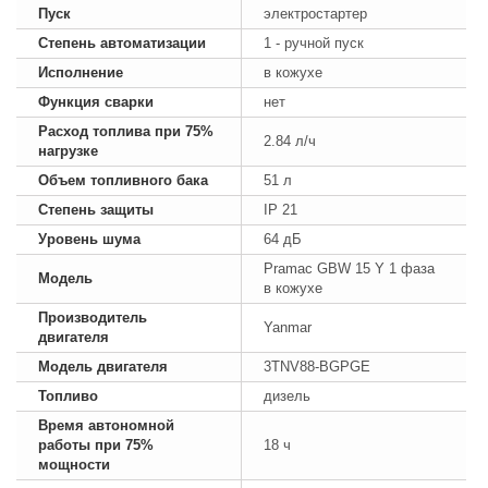
Пуск
электростартер
Степень автоматизации
1 - ручной пуск
Исполнение
в кожухе
Функция сварки
нет
Расход топлива при 75%
2.84 л/ч
нагрузке
Объем топливного бака
51 л
Степень защиты
IP 21
Уровень шума
64 дБ
Pramac GBW 15 Y 1 фаза
Модель
в кожухе
Производитель
Yanmar
двигателя
Модель двигателя
3TNV88-BGPGE
Топливо
дизель
Время автономной
работы при 75%
18 ч
мощности