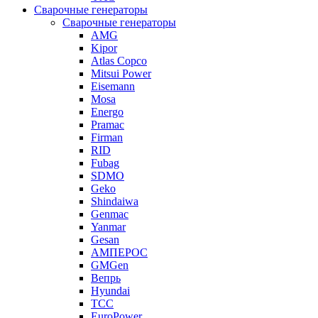
Сварочные генераторы
Сварочные генераторы
AMG
Kipor
Atlas Copco
Mitsui Power
Eisemann
Mosa
Energo
Pramac
Firman
RID
Fubag
SDMO
Geko
Shindaiwa
Genmac
Yanmar
Gesan
АМПЕРОС
GMGen
Вепрь
Hyundai
ТСС
EuroPower