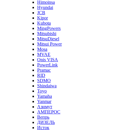
Himoinsa
Hyundai
JCB
Kipor
Kubota
MingPowers
Mitsubishi
MitsuDiesel
Mitsui Power
Mosa
MVAE
Onis VISA
PowerLink
Pramac
RID
SDMO
Shindaiwa
Toyo
Yamaha
Yanmar
Азимут
АМПЕРОС
Вепрь
ДИЗЕЛЬ
Исток