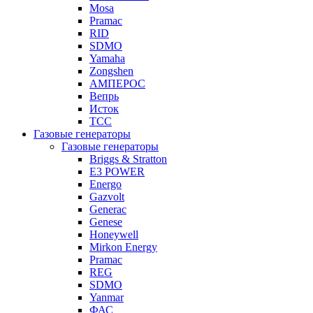
Mosa
Pramac
RID
SDMO
Yamaha
Zongshen
АМПЕРОС
Вепрь
Исток
ТСС
Газовые генераторы
Газовые генераторы
Briggs & Stratton
E3 POWER
Energo
Gazvolt
Generac
Genese
Honeywell
Mirkon Energy
Pramac
REG
SDMO
Yanmar
ФАС