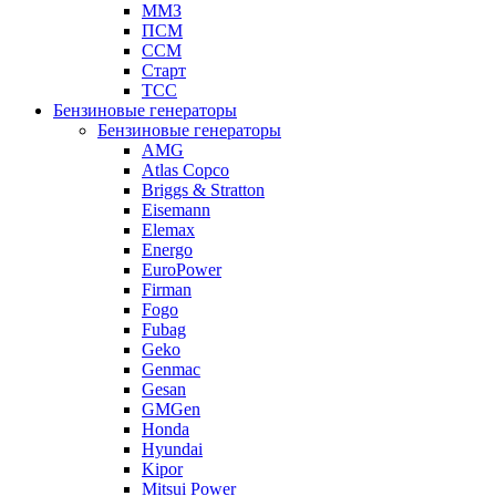
ММЗ
ПСМ
ССМ
Старт
ТСС
Бензиновые генераторы
Бензиновые генераторы
AMG
Atlas Copco
Briggs & Stratton
Eisemann
Elemax
Energo
EuroPower
Firman
Fogo
Fubag
Geko
Genmac
Gesan
GMGen
Honda
Hyundai
Kipor
Mitsui Power