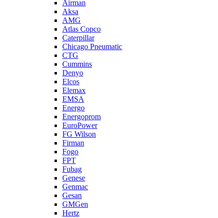
Airman
Aksa
AMG
Atlas Copco
Caterpillar
Chicago Pneumatic
CTG
Cummins
Denyo
Elcos
Elemax
EMSA
Energo
Energoprom
EuroPower
FG Wilson
Firman
Fogo
FPT
Fubag
Genese
Genmac
Gesan
GMGen
Hertz