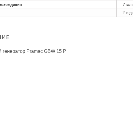
исхождения
Итал
2 год
НИЕ
й генератор Pramac GBW 15 P