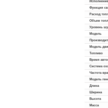
Исполнени
Функция св
Расход топ
Объем топл
Уровень ш
Модель
Производит
Модель дви
Топливо
Время авто
Система ох
Частота вр
Модель ген
Длина
Ширина
Высота
Масса