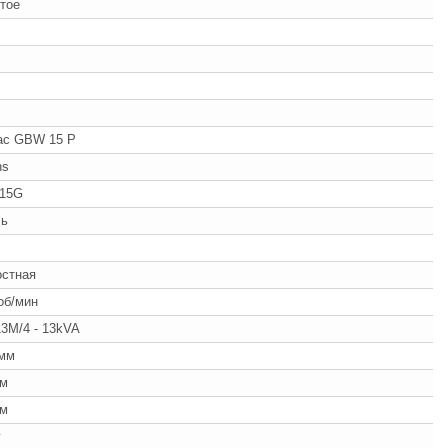
тое
ac GBW 15 P
ns
-15G
ль
ч
остная
об/мин
3M/4 - 13kVA
 мм
мм
мм
г