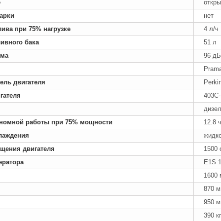
е
откры
арки
нет
лива при 75% нагрузке
4 л/ч
ивного бака
51 л
ума
96 дБ
Pram
ель двигателя
Perki
гателя
403C
дизе
номной работы при 75% мощности
12.8 
лаждения
жидк
ащения двигателя
1500 
ератора
E1S 1
1600
870 
950 
390 к