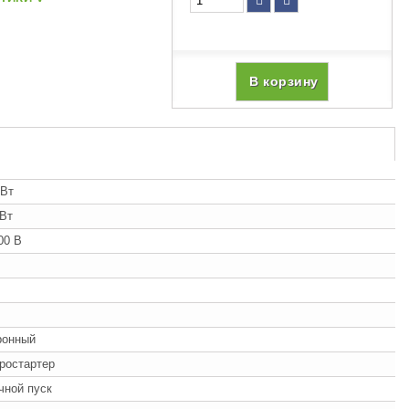
В корзину
кВт
кВт
00 В
ронный
ростартер
учной пуск