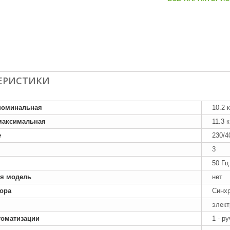
ЕРИСТИКИ
номинальная
10.2 
максимальная
11.3 
е
230/4
3
50 Гц
я модель
нет
тора
Синх
элект
томатизации
1 - р