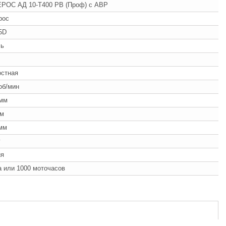
РОС АД 10-Т400 PB (Проф) с АВР
рос
5D
ль
ч
остная
об/мин
 мм
мм
мм
г
ия
а или 1000 моточасов