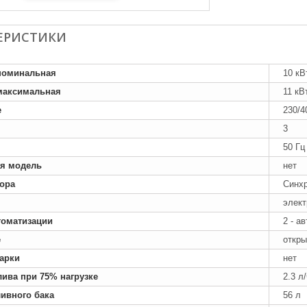
ЕРИСТИКИ
номинальная
10 кВ
максимальная
11 кВ
е
230/4
3
50 Гц
я модель
нет
тора
Синх
элект
томатизации
2 - а
е
откры
арки
нет
лива при 75% нагрузке
2.3 л
ивного бака
56 л