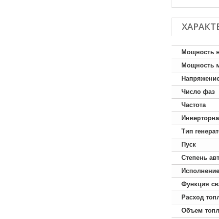
ХАРАКТ
Мощность 
Мощность 
Напряжени
Число фаз
Частота
Инверторна
Тип генера
Пуск
Степень ав
Исполнени
Функция св
Расход топ
Объем топл