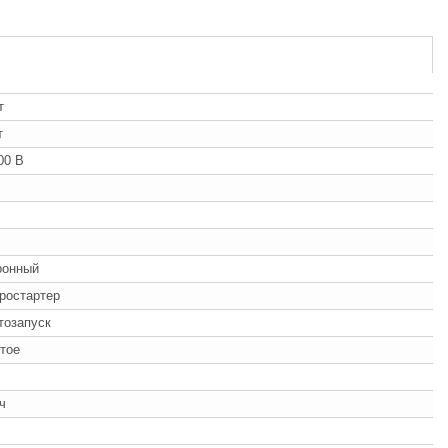
т
т
00 В
ронный
ростартер
втозапуск
тое
/ч