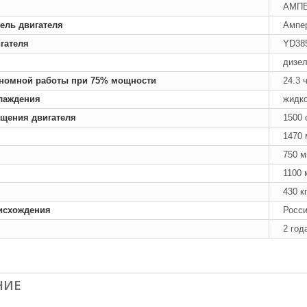
АМПЕ
ель двигателя
Ампе
гателя
YD38
дизе
номной работы при 75% мощности
24.3 
лаждения
жидк
ащения двигателя
1500 
1470
750 
1100 
430 к
исхождения
Росс
2 год
НИЕ