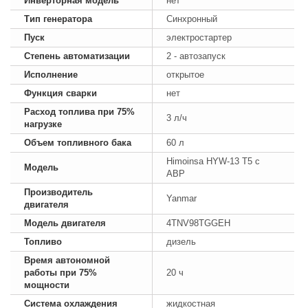
Инверторная модель
нет
Тип генератора
Синхронный
Пуск
электростартер
Степень автоматизации
2 - автозапуск
Исполнение
открытое
Функция сварки
нет
Расход топлива при 75%
3 л/ч
нагрузке
Объем топливного бака
60 л
Himoinsa HYW-13 T5 с
Модель
АВР
Производитель
Yanmar
двигателя
Модель двигателя
4TNV98TGGEH
Топливо
дизель
Время автономной
работы при 75%
20 ч
мощности
Система охлаждения
жидкостная