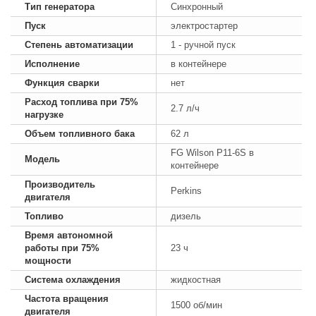
Тип генератора
Синхронный
Пуск
электростартер
Степень автоматизации
1 - ручной пуск
Исполнение
в контейнере
Функция сварки
нет
Расход топлива при 75%
2.7 л/ч
нагрузке
Объем топливного бака
62 л
FG Wilson P11-6S в
Модель
контейнере
Производитель
Perkins
двигателя
Топливо
дизель
Время автономной
работы при 75%
23 ч
мощности
Система охлаждения
жидкостная
Частота вращения
1500 об/мин
двигателя