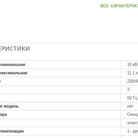
ВСЕ ХАРАКТЕРИС
ЕРИСТИКИ
номинальная
10 кВ
максимальная
11.1 
е
230/4
3
50 Гц
я модель
нет
тора
Синх
элект
томатизации
1 - р