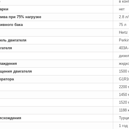
е
в кон
арки
нет
лива при 75% нагрузке
2.8 л
ивного бака
75 л
Hertz
ель двигателя
Perki
гателя
403A
дизе
лаждения
жидк
ащения двигателя
1500 
ератора
G1R1
2200
1450
1520
1188 
исхождения
Турци
1 год