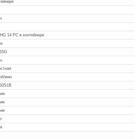
тейнере
/ч
 HG 14 PC в контейнере
ns
-15G
ль
остная
об/мин
60S1B
 мм
 мм
 мм
кг
я