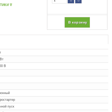
ТИКИ ᐁ
В корзину
т
кВт
00 В
ронный
ростартер
учной пуск