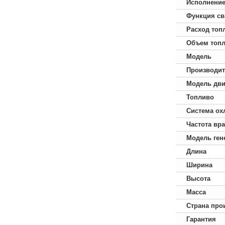
Исполнени
Функция св
Расход топ
Объем топл
Модель
Производит
Модель дви
Топливо
Система ох
Частота вр
Модель ген
Длина
Ширина
Высота
Масса
Страна про
Гарантия