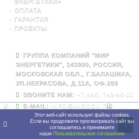
ЭНЕРГЕТИКИ»
ОПЛАТА
ГАРАНТИЯ
ПРОЕКТЫ
ГРУППА КОМПАНИЙ "МИР
ЭНЕРГЕТИКИ", 143900, РОССИЯ,
МОСКОВСКАЯ ОБЛ., Г.БАЛАШИХА,
УЛ.НЕКРАСОВА, Д.11А, ОФ.289
ЗВОНИТЕ НАМ:
+7(495) 748-95-00
E-MAIL:
INFO@MIRDGU.RU
© 2026 - ГК "Мир Энергетики"
Этот веб-сайт использует файлы cookies.
Если вы продолжите просматривать сайт вы
соглашаетесь и принимаете
наше
Пользовательское соглашение