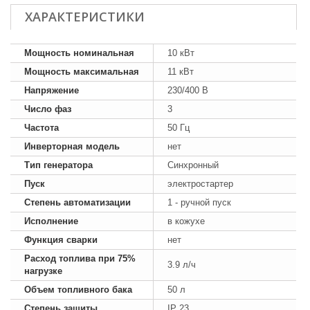
ХАРАКТЕРИСТИКИ
Мощность номинальная
10 кВт
Мощность максимальная
11 кВт
Напряжение
230/400 В
Число фаз
3
Частота
50 Гц
Инверторная модель
нет
Тип генератора
Синхронный
Пуск
электростартер
Степень автоматизации
1 - ручной пуск
Исполнение
в кожухе
Функция сварки
нет
Расход топлива при 75%
3.9 л/ч
нагрузке
Объем топливного бака
50 л
Степень защиты
IP 23