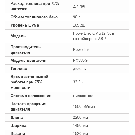
Расход топлива при 75%
2.7 л/ч
нагрузке
Объем топливного бака
90 л
Уровень шума
105 дБ
PowerLink GMS12PX в
Модель
контейнере с АВР
Производитель
Powerlink
двигателя
Модель двигателя
PX385G
Топливо
дизель
Время автономной
работы при 75%
33.3 ч
мощности
Система охлаждения
жидкостная
Частота вращения
1500 об/мин
двигателя
Длина
2200 мм
Ширина
1450 мм
Высота
1520 мм