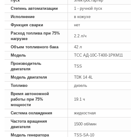
Пуск
электростартер
Степень автоматизации
1 - ручной пуск
Исполнение
в кожухе
Функция сварки
нет
Расход топлива при 75%
2.2 л/ч
нагрузке
Объем топливного бака
42 л
Модель
ТСС АД-10С-Т400-1РКМ11
Производитель
TSS
двигателя
Модель двигателя
TDК 14 4L
Топливо
дизель
Время автономной
работы при 75%
19.1 ч
мощности
Система охлаждения
жидкостная
Частота вращения
1500 об/мин
двигателя
Модель генератора
TSS-SA-10