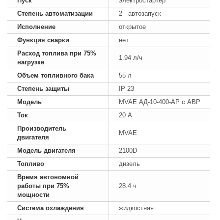
Пуск
электростартер
Степень автоматизации
2 - автозапуск
Исполнение
открытое
Функция сварки
нет
Расход топлива при 75%
1.94 л/ч
нагрузке
Объем топливного бака
55 л
Степень защиты
IP 23
Модель
MVAE АД-10-400-АР с АВР
Ток
20 А
Производитель
MVAE
двигателя
Модель двигателя
2100D
Топливо
дизель
Время автономной
работы при 75%
28.4 ч
мощности
Система охлаждения
жидкостная