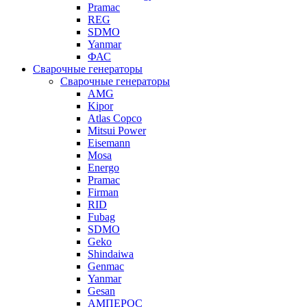
Pramac
REG
SDMO
Yanmar
ФАС
Сварочные генераторы
Сварочные генераторы
AMG
Kipor
Atlas Copco
Mitsui Power
Eisemann
Mosa
Energo
Pramac
Firman
RID
Fubag
SDMO
Geko
Shindaiwa
Genmac
Yanmar
Gesan
АМПЕРОС