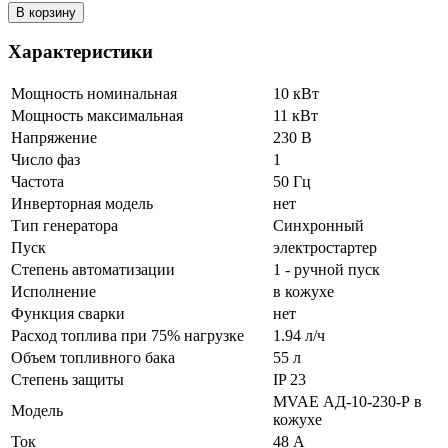
В корзину
Характеристики
Мощность номинальная
10 кВт
Мощность максимальная
11 кВт
Напряжение
230 В
Число фаз
1
Частота
50 Гц
Инверторная модель
нет
Тип генератора
Синхронный
Пуск
электростартер
Степень автоматизации
1 - ручной пуск
Исполнение
в кожухе
Функция сварки
нет
Расход топлива при 75% нагрузке
1.94 л/ч
Объем топливного бака
55 л
Степень защиты
IP 23
MVAE АД-10-230-Р в
Модель
кожухе
Ток
48 А