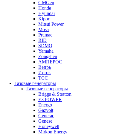
GMGen
Honda
Hyundai
Kipor
Mitsui Power
Mosa
Pramac
RID
SDMO
Yamaha
Zongshen
АМПЕРОС
Вепрь
Исток
ТСС
Газовые генераторы
Газовые генераторы
Briggs & Stratton
E3 POWER
Energo
Gazvolt
Generac
Genese
Honeywell
Mirkon Energy