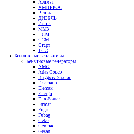
Азимут
АМПЕРОС
Вепрь
ДИЗЕЛЬ
Исток
ММЗ
ПСМ
ССМ
Старт
ТСС
Бензиновые генераторы
Бензиновые генераторы
AMG
Atlas Copco
Briggs & Stratton
Eisemann
Elemax
Energo
EuroPower
Firman
Fogo
Fubag
Geko
Genmac
Gesan