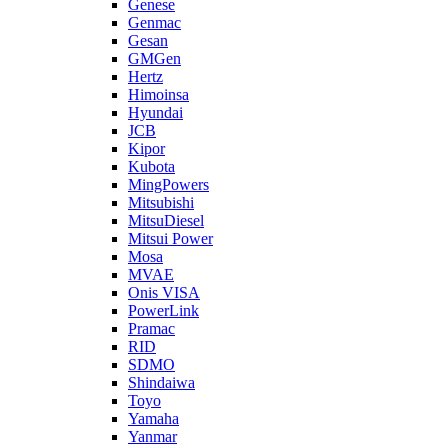
Genese
Genmac
Gesan
GMGen
Hertz
Himoinsa
Hyundai
JCB
Kipor
Kubota
MingPowers
Mitsubishi
MitsuDiesel
Mitsui Power
Mosa
MVAE
Onis VISA
PowerLink
Pramac
RID
SDMO
Shindaiwa
Toyo
Yamaha
Yanmar