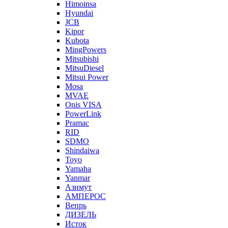
Himoinsa
Hyundai
JCB
Kipor
Kubota
MingPowers
Mitsubishi
MitsuDiesel
Mitsui Power
Mosa
MVAE
Onis VISA
PowerLink
Pramac
RID
SDMO
Shindaiwa
Toyo
Yamaha
Yanmar
Азимут
АМПЕРОС
Вепрь
ДИЗЕЛЬ
Исток