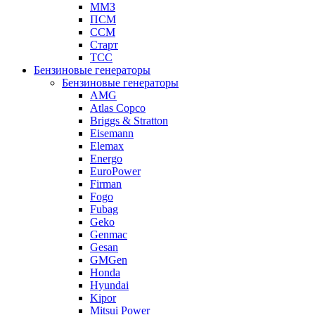
ММЗ
ПСМ
ССМ
Старт
ТСС
Бензиновые генераторы
Бензиновые генераторы
AMG
Atlas Copco
Briggs & Stratton
Eisemann
Elemax
Energo
EuroPower
Firman
Fogo
Fubag
Geko
Genmac
Gesan
GMGen
Honda
Hyundai
Kipor
Mitsui Power