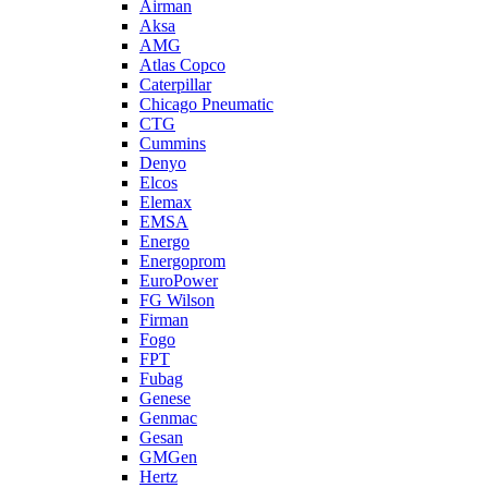
Airman
Aksa
AMG
Atlas Copco
Caterpillar
Chicago Pneumatic
CTG
Cummins
Denyo
Elcos
Elemax
EMSA
Energo
Energoprom
EuroPower
FG Wilson
Firman
Fogo
FPT
Fubag
Genese
Genmac
Gesan
GMGen
Hertz