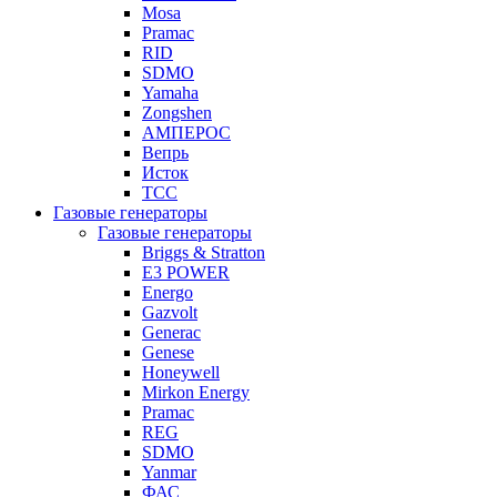
Mosa
Pramac
RID
SDMO
Yamaha
Zongshen
АМПЕРОС
Вепрь
Исток
ТСС
Газовые генераторы
Газовые генераторы
Briggs & Stratton
E3 POWER
Energo
Gazvolt
Generac
Genese
Honeywell
Mirkon Energy
Pramac
REG
SDMO
Yanmar
ФАС