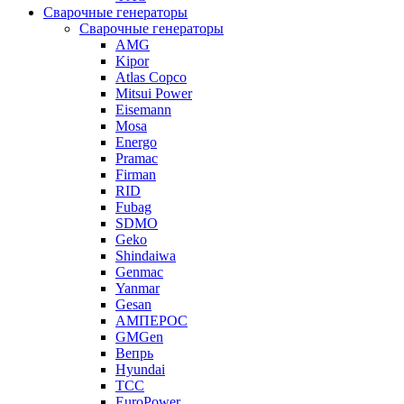
Сварочные генераторы
Сварочные генераторы
AMG
Kipor
Atlas Copco
Mitsui Power
Eisemann
Mosa
Energo
Pramac
Firman
RID
Fubag
SDMO
Geko
Shindaiwa
Genmac
Yanmar
Gesan
АМПЕРОС
GMGen
Вепрь
Hyundai
ТСС
EuroPower