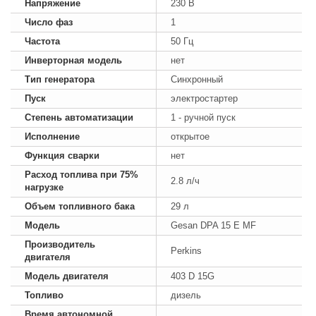
Напряжение
230 В
Число фаз
1
Частота
50 Гц
Инверторная модель
нет
Тип генератора
Синхронный
Пуск
электростартер
Степень автоматизации
1 - ручной пуск
Исполнение
открытое
Функция сварки
нет
Расход топлива при 75%
2.8 л/ч
нагрузке
Объем топливного бака
29 л
Модель
Gesan DPA 15 E MF
Производитель
Perkins
двигателя
Модель двигателя
403 D 15G
Топливо
дизель
Время автономной