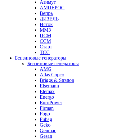
Азимут
АМПЕРОС
Вепрь
ДИЗЕЛЬ
Исток
ММЗ
ПСМ
ССМ
Старт
ТСС
Бензиновые генераторы
Бензиновые генераторы
AMG
Atlas Copco
Briggs & Stratton
Eisemann
Elemax
Energo
EuroPower
Firman
Fogo
Fubag
Geko
Genmac
Gesan