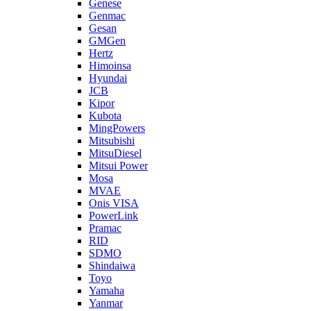
Genese
Genmac
Gesan
GMGen
Hertz
Himoinsa
Hyundai
JCB
Kipor
Kubota
MingPowers
Mitsubishi
MitsuDiesel
Mitsui Power
Mosa
MVAE
Onis VISA
PowerLink
Pramac
RID
SDMO
Shindaiwa
Toyo
Yamaha
Yanmar