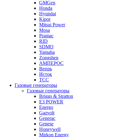
GMGen
Honda
Hyundai
Kipor
Mitsui Power
Mosa
Pramac
RID
SDMO
Yamaha
Zongshen
АМПЕРОС
Вепрь
Исток
ТСС
Газовые генераторы
Газовые генераторы
Briggs & Stratton
E3 POWER
Energo
Gazvolt
Generac
Genese
Honeywell
Mirkon Energy