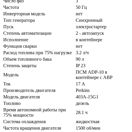
Число фаз
3
Частота
50 Гц
Инверторная модель
нет
Тип генератора
Синхронный
Пуск
электростартер
Степень автоматизации
2 - автозапуск
Исполнение
в контейнере
Функция сварки
нет
Расход топлива при 75% нагрузке
3.2 л/ч
Объем топливного бака
90 л
Степень защиты
IP 23
ПСМ ADP-10 в
Модель
контейнере с АВР
Ток
17 А
Производитель двигателя
Perkins
Модель двигателя
403A-15G1
Топливо
дизель
Время автономной работы при
28.1 ч
75% мощности
Система охлаждения
жидкостная
Частота вращения двигателя
1500 об/мин