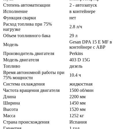
Степень автоматизации
2 - автозапуск
Исполнение
в контейнере
Функция сварки
нет
Расход топлива при 75%
2.8 л/ч
нагрузке
Объем топливного бака
29 л
Gesan DPA 15 E MF в
Модель
контейнере с АВР
Производитель двигателя
Perkins
Модель двигателя
403 D 15G
Топливо
дизель
Время автономной работы при
10.4 ч
75% мощности
Система охлаждения
жидкостная
Частота вращения двигателя
1500 об/мин
Длина
2200 мм
Ширина
1450 мм
Высота
1520 мм
Масса
1252 кг
Страна происхождения
Испания
Гарантия
1 год