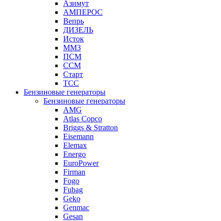
Азимут
АМПЕРОС
Вепрь
ДИЗЕЛЬ
Исток
ММЗ
ПСМ
ССМ
Старт
ТСС
Бензиновые генераторы
Бензиновые генераторы
AMG
Atlas Copco
Briggs & Stratton
Eisemann
Elemax
Energo
EuroPower
Firman
Fogo
Fubag
Geko
Genmac
Gesan