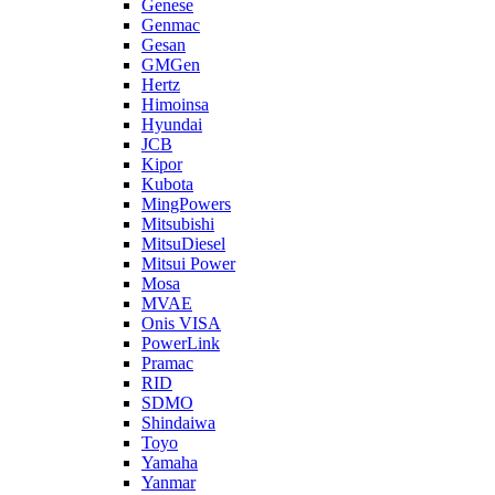
Genese
Genmac
Gesan
GMGen
Hertz
Himoinsa
Hyundai
JCB
Kipor
Kubota
MingPowers
Mitsubishi
MitsuDiesel
Mitsui Power
Mosa
MVAE
Onis VISA
PowerLink
Pramac
RID
SDMO
Shindaiwa
Toyo
Yamaha
Yanmar