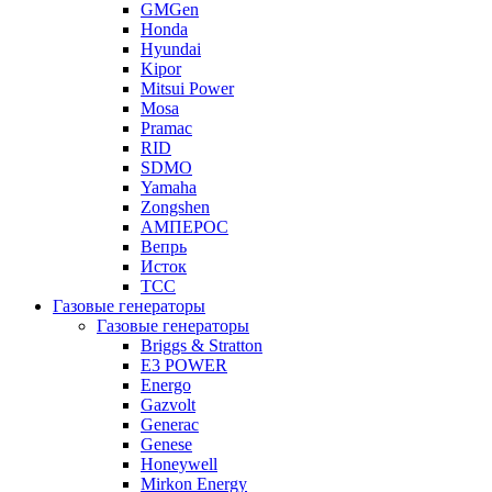
GMGen
Honda
Hyundai
Kipor
Mitsui Power
Mosa
Pramac
RID
SDMO
Yamaha
Zongshen
АМПЕРОС
Вепрь
Исток
ТСС
Газовые генераторы
Газовые генераторы
Briggs & Stratton
E3 POWER
Energo
Gazvolt
Generac
Genese
Honeywell
Mirkon Energy