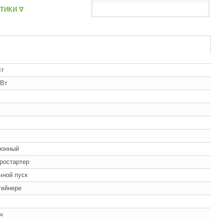
ТИКИ ᐁ
Вт
кВт
ронный
ростартер
учной пуск
тейнере
/ч