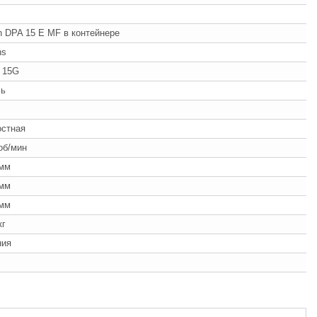
 DPA 15 E MF в контейнере
ns
 15G
ль
ч
остная
об/мин
 мм
 мм
 мм
кг
ния