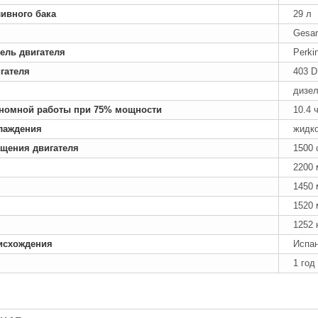
ивного бака
29 л
Gesan
ель двигателя
Perki
гателя
403 D
дизе
номной работы при 75% мощности
10.4 
лаждения
жидк
ащения двигателя
1500 
2200
1450
1520
1252 
исхождения
Испа
1 год