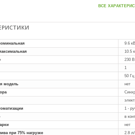
ВСЕ ХАРАКТЕРИС
ЕРИСТИКИ
номинальная
9.6 к
максимальная
10.5 
е
230 В
1
50 Гц
я модель
нет
тора
Синх
элект
томатизации
1 - р
е
в кон
арки
нет
лива при 75% нагрузке
2.8 л