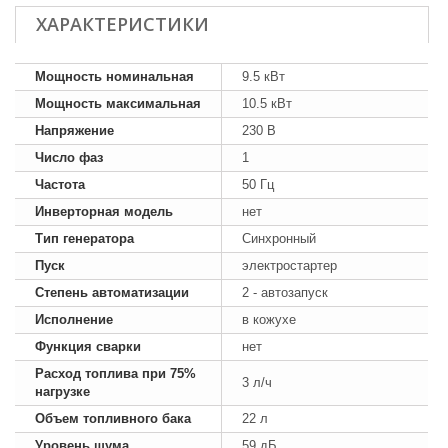
ХАРАКТЕРИСТИКИ
Мощность номинальная
9.5 кВт
Мощность максимальная
10.5 кВт
Напряжение
230 В
Число фаз
1
Частота
50 Гц
Инверторная модель
нет
Тип генератора
Синхронный
Пуск
электростартер
Степень автоматизации
2 - автозапуск
Исполнение
в кожухе
Функция сварки
нет
Расход топлива при 75%
3 л/ч
нагрузке
Объем топливного бака
22 л
Уровень шума
59 дБ