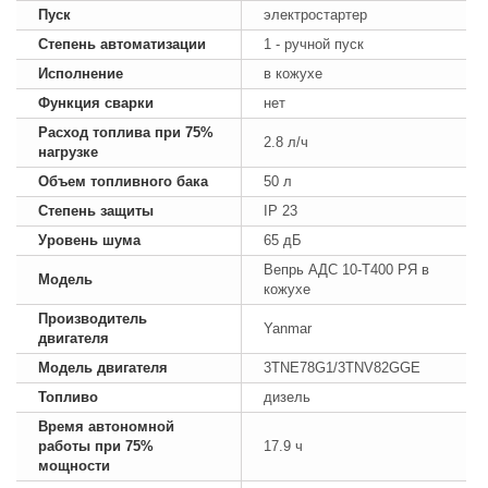
Пуск
электростартер
Степень автоматизации
1 - ручной пуск
Исполнение
в кожухе
Функция сварки
нет
Расход топлива при 75%
2.8 л/ч
нагрузке
Объем топливного бака
50 л
Степень защиты
IP 23
Уровень шума
65 дБ
Вепрь АДС 10-Т400 РЯ в
Модель
кожухе
Производитель
Yanmar
двигателя
Модель двигателя
3TNE78G1/3TNV82GGE
Топливо
дизель
Время автономной
работы при 75%
17.9 ч
мощности