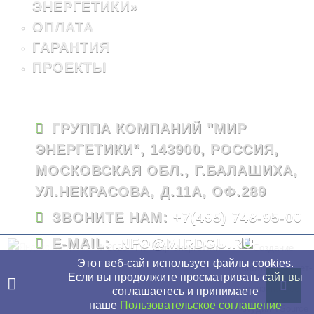
ЭНЕРГЕТИКИ»
ОПЛАТА
ГАРАНТИЯ
ПРОЕКТЫ
ГРУППА КОМПАНИЙ "МИР
ЭНЕРГЕТИКИ", 143900, РОССИЯ,
МОСКОВСКАЯ ОБЛ., Г.БАЛАШИХА,
УЛ.НЕКРАСОВА, Д.11А, ОФ.289
ЗВОНИТЕ НАМ:
+7(495) 748-95-00
E-MAIL:
INFO@MIRDGU.RU
© 2026 - ГК "Мир Энергетики"
Этот веб-сайт использует файлы cookies.
Если вы продолжите просматривать сайт вы
соглашаетесь и принимаете
наше
Пользовательское соглашение