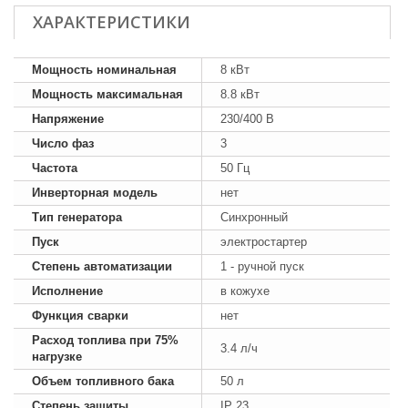
ХАРАКТЕРИСТИКИ
Мощность номинальная
8 кВт
Мощность максимальная
8.8 кВт
Напряжение
230/400 В
Число фаз
3
Частота
50 Гц
Инверторная модель
нет
Тип генератора
Синхронный
Пуск
электростартер
Степень автоматизации
1 - ручной пуск
Исполнение
в кожухе
Функция сварки
нет
Расход топлива при 75%
3.4 л/ч
нагрузке
Объем топливного бака
50 л
Степень защиты
IP 23