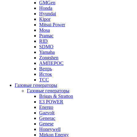
GMGen
Honda
Hyundai
Kipor
Mitsui Power
Mosa
Pramac
RID
SDMO
Yamaha
Zongshen
АМПЕРОС
Вепрь
Исток
ТСС
Газовые генераторы
Газовые генераторы
Briggs & Stratton
E3 POWER
Energo
Gazvolt
Generac
Genese
Honeywell
Mirkon Energy