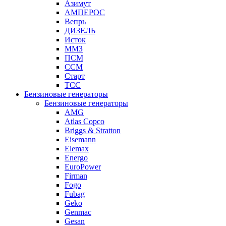
Азимут
АМПЕРОС
Вепрь
ДИЗЕЛЬ
Исток
ММЗ
ПСМ
ССМ
Старт
ТСС
Бензиновые генераторы
Бензиновые генераторы
AMG
Atlas Copco
Briggs & Stratton
Eisemann
Elemax
Energo
EuroPower
Firman
Fogo
Fubag
Geko
Genmac
Gesan