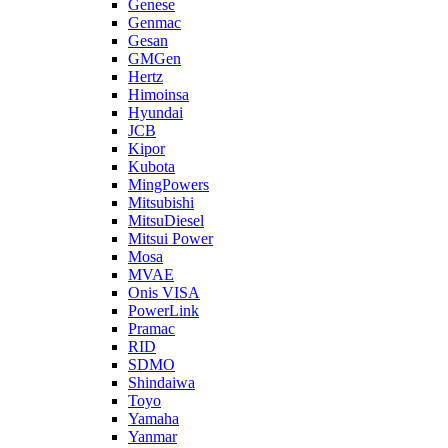
Genese
Genmac
Gesan
GMGen
Hertz
Himoinsa
Hyundai
JCB
Kipor
Kubota
MingPowers
Mitsubishi
MitsuDiesel
Mitsui Power
Mosa
MVAE
Onis VISA
PowerLink
Pramac
RID
SDMO
Shindaiwa
Toyo
Yamaha
Yanmar