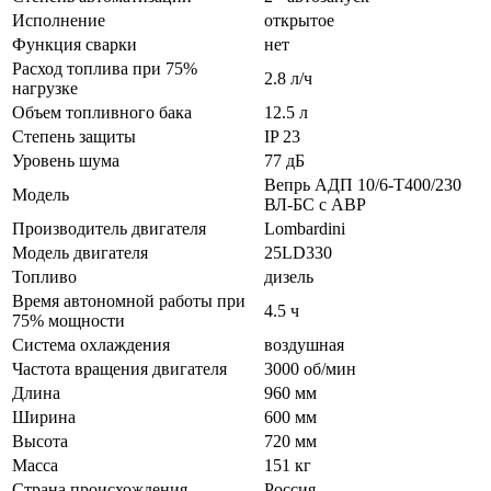
Исполнение
открытое
Функция сварки
нет
Расход топлива при 75%
2.8 л/ч
нагрузке
Объем топливного бака
12.5 л
Степень защиты
IP 23
Уровень шума
77 дБ
Вепрь АДП 10/6-Т400/230
Модель
ВЛ-БС с АВР
Производитель двигателя
Lombardini
Модель двигателя
25LD330
Топливо
дизель
Время автономной работы при
4.5 ч
75% мощности
Система охлаждения
воздушная
Частота вращения двигателя
3000 об/мин
Длина
960 мм
Ширина
600 мм
Высота
720 мм
Масса
151 кг
Страна происхождения
Россия