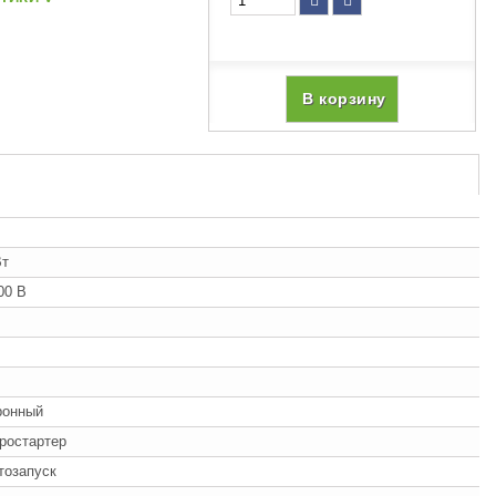
В корзину
Вт
00 В
ронный
ростартер
втозапуск