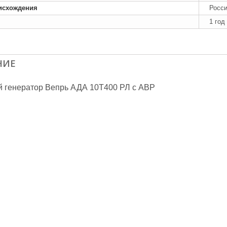
исхождения
Росс
1 год
НИЕ
 генератор Вепрь АДА 10Т400 РЛ с АВР