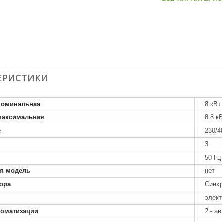
ЕРИСТИКИ
номинальная
8 кВт
максимальная
8.8 к
е
230/4
3
50 Гц
я модель
нет
тора
Синх
элект
томатизации
2 - а