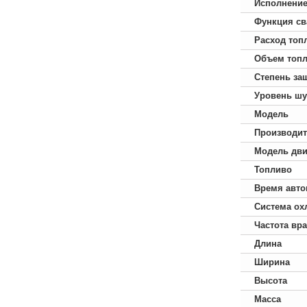
Исполнени
Функция св
Расход топ
Объем топл
Степень за
Уровень ш
Модель
Производит
Модель дви
Топливо
Время авто
Система ох
Частота вр
Длина
Ширина
Высота
Масса