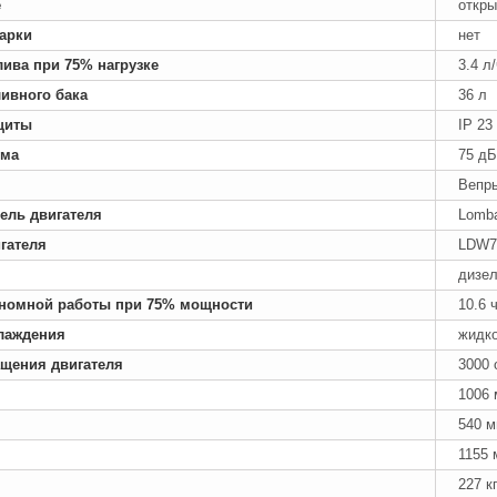
е
откры
арки
нет
лива при 75% нагрузке
3.4 л
ивного бака
36 л
щиты
IP 23
ума
75 дБ
Вепрь
ель двигателя
Lomba
гателя
LDW7
дизе
номной работы при 75% мощности
10.6 
лаждения
жидк
ащения двигателя
3000 
1006
540 
1155 
227 к