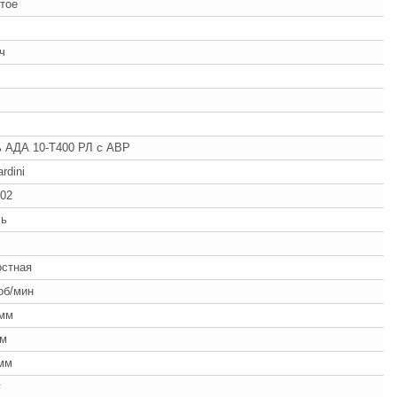
тое
/ч
 АДА 10-Т400 РЛ с АВР
rdini
02
ль
ч
остная
об/мин
 мм
мм
мм
г