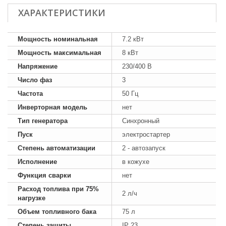
ХАРАКТЕРИСТИКИ
Мощность номинальная
7.2 кВт
Мощность максимальная
8 кВт
Напряжение
230/400 В
Число фаз
3
Частота
50 Гц
Инверторная модель
нет
Тип генератора
Синхронный
Пуск
электростартер
Степень автоматизации
2 - автозапуск
Исполнение
в кожухе
Функция сварки
нет
Расход топлива при 75%
2 л/ч
нагрузке
Объем топливного бака
75 л
Степень защиты
IP 23