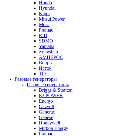
Honda
Hyundai
Kipor
Mitsui Power
Mosa
Pramac
RID
SDMO
Yamaha
Zongshen
АМПЕРОС
Вепрь
Исток
ТСС
Газовые генераторы
Газовые генераторы
Briggs & Stratton
E3 POWER
Energo
Gazvolt
Generac
Genese
Honeywell
Mirkon Energy
Pramac