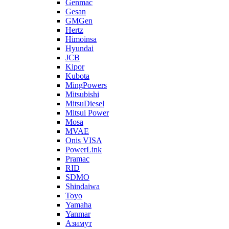
Genmac
Gesan
GMGen
Hertz
Himoinsa
Hyundai
JCB
Kipor
Kubota
MingPowers
Mitsubishi
MitsuDiesel
Mitsui Power
Mosa
MVAE
Onis VISA
PowerLink
Pramac
RID
SDMO
Shindaiwa
Toyo
Yamaha
Yanmar
Азимут