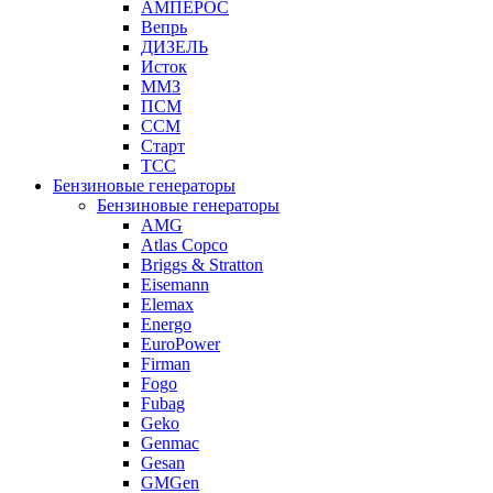
АМПЕРОС
Вепрь
ДИЗЕЛЬ
Исток
ММЗ
ПСМ
ССМ
Старт
ТСС
Бензиновые генераторы
Бензиновые генераторы
AMG
Atlas Copco
Briggs & Stratton
Eisemann
Elemax
Energo
EuroPower
Firman
Fogo
Fubag
Geko
Genmac
Gesan
GMGen