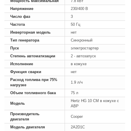
Мощность максимальная
7.8 кВт
Напряжение
230/400 В
Число фаз
3
Частота
50 Гц
Инверторная модель
нет
Тип генератора
Синхронный
Пуск
электростартер
Степень автоматизации
2 - автозапуск
Исполнение
в кожухе
Функция сварки
нет
Расход топлива при 75%
1.9 л/ч
нагрузке
Объем топливного бака
75 л
Hertz HG 10 CM в кожухе с
Модель
АВР
Производитель
Cooper
двигателя
Модель двигателя
2A2D1C